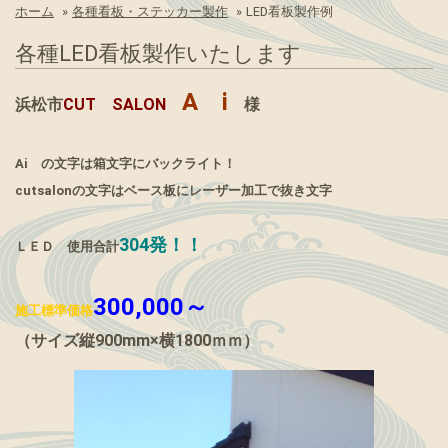
ホーム
»
各種看板・ステッカー製作
»
LED看板製作例
各種LED看板製作いたします
A
i
浜松市
CUT SALON
様
Ai の文字は箱文字にバックライト！
cutsalonの文字はベース板にレーザー加工で抜き文字
304発！！
ＬＥＤ 使用合計
300,000～
施工標準価格
（サイズ縦900mm×横1800ｍｍ）