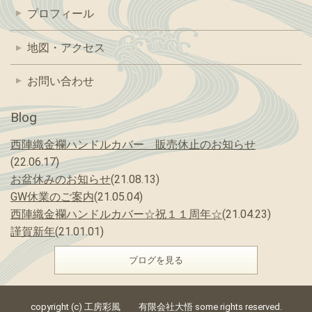
プロフィール
地図・アクセス
お問い合わせ
Blog
西陣織金襴ハンドルカバー 販売休止のお知らせ
(22.06.17)
お盆休みのお知らせ
(21.08.13)
GW休業のご案内
(21.05.04)
西陣織金襴ハンドルカバー☆祝１１周年☆
(21.04.23)
謹賀新年
(21.01.01)
ブログを見る
copyright (c) 工房彩風 有限会社大悟 some rights reserved.