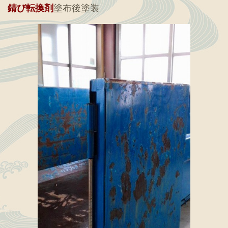
錆び転換剤
塗布後塗装